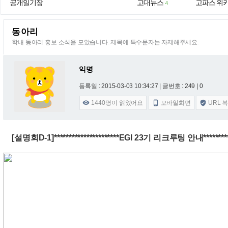
공개일기장
고대뉴스
고파스 위
4
동아리
학내 동아리 홍보 소식을 모았습니다. 제목에 특수문자는 자제해주세요.
익명
등록일 : 2015-03-03 10:34:27
| 글번호 : 249 | 0
1440
명이 읽었어요
모바일화면
URL 



[설명회D-1]**********************EGI 23기 리크루팅 안내************