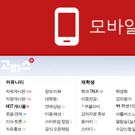
phone_android
모바일
커뮤니티
재학생
자유게시판
정보·리뷰
학과 TALK
학생회
238
38
익명게시판
대학원
이중전공
강의평가
756
1
1
학생식
HOT 게시물
연애상담
└ 쿠플라이
restaurant
22
웃음·연재
미용·패션
강의자료·족보
셔틀버스 
88
7
이슈·토론
스타트업·창업
동아리
열람실 (실
26
4
11
자유홍보
공식 오픈채팅
스터디
수강신청 
22
6