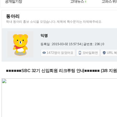
공개일기장
고대뉴스
고파스 위
4
동아리
학내 동아리 홍보 소식을 모았습니다. 제목에 특수문자는 자제해주세요.
익명
등록일 : 2015-03-02 15:57:54
| 글번호 : 236 | 0
1472
명이 읽었어요
모바일화면
URL 



■■■■■■SBC 32기 신입회원 리크루팅 안내■■■■■■ (3/8 지원