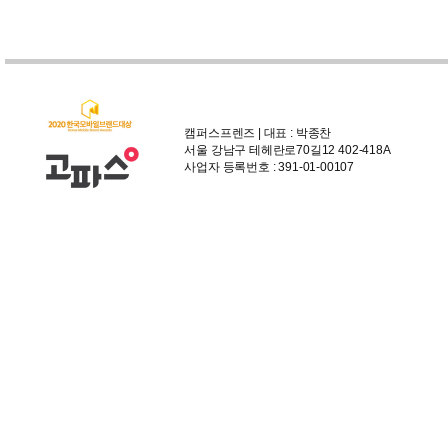
캠퍼스프렌즈 | 대표 : 박종찬
서울 강남구 테헤란로70길12 402-418A
사업자 등록번호 : 391-01-00107