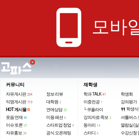
phone_android
모바일
커뮤니티
재학생
자유게시판
정보·리뷰
학과 TALK
학생회
234
47
익명게시판
대학원
이중전공
강의평가
773
2
1
학생식
HOT 게시물
연애상담
└ 쿠플라이
restaurant
22
웃음·연재
미용·패션
강의자료·족보
셔틀버스 
85
6
2
이슈·토론
스타트업·창업
동아리
열람실 (실
27
4
14
자유홍보
공식 오픈채팅
스터디
수강신청 
24
6