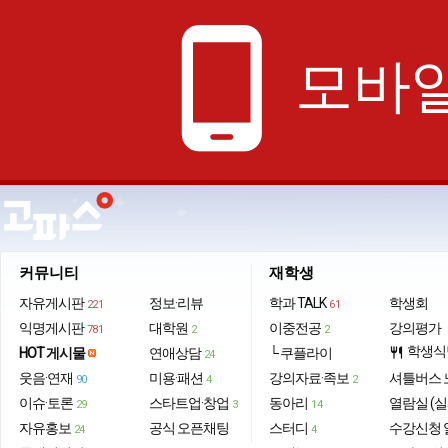
phone_android
모바일
커뮤니티
재학생
자유게시판
정보·리뷰
학과 TALK
학생회
221
61
익명게시판
대학원
이중전공
강의평가
781
2
2
학생식
HOT 게시물
연애상담
└ 쿠플라이
restaurant
24
웃음·연재
미용·패션
강의자료·족보
셔틀버스 
90
4
2
이슈·토론
스타트업·창업
동아리
열람실 (실
29
3
14
자유홍보
공식 오픈채팅
스터디
수강신청 
24
4