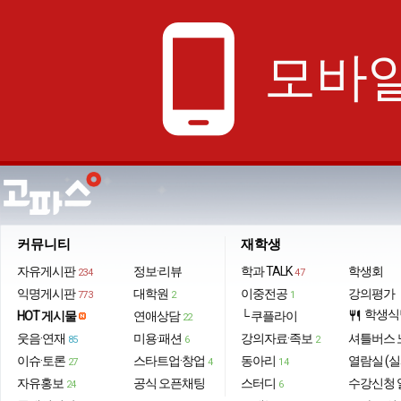
phone_android
모바일
커뮤니티
재학생
자유게시판
정보·리뷰
학과 TALK
학생회
234
47
익명게시판
대학원
이중전공
강의평가
773
2
1
학생식
HOT 게시물
연애상담
└ 쿠플라이
restaurant
22
웃음·연재
미용·패션
강의자료·족보
셔틀버스 
85
6
2
이슈·토론
스타트업·창업
동아리
열람실 (실
27
4
14
자유홍보
공식 오픈채팅
스터디
수강신청 
24
6