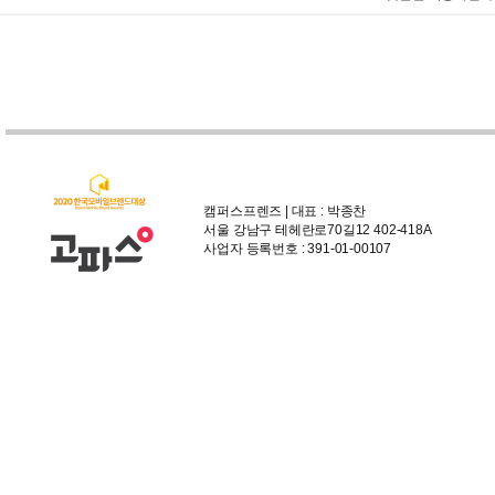
캠퍼스프렌즈 | 대표 : 박종찬
서울 강남구 테헤란로70길12 402-418A
사업자 등록번호 : 391-01-00107