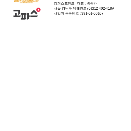
캠퍼스프렌즈 | 대표 : 박종찬
서울 강남구 테헤란로70길12 402-418A
사업자 등록번호 : 391-01-00107