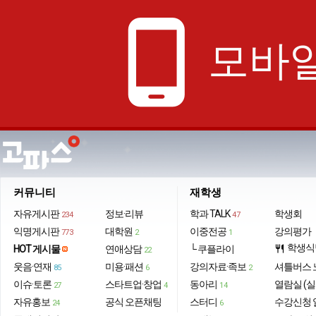
phone_android
모바일
커뮤니티
재학생
자유게시판
정보·리뷰
학과 TALK
학생회
234
47
익명게시판
대학원
이중전공
강의평가
773
2
1
학생식
HOT 게시물
연애상담
└ 쿠플라이
restaurant
22
웃음·연재
미용·패션
강의자료·족보
셔틀버스 
85
6
2
이슈·토론
스타트업·창업
동아리
열람실 (실
27
4
14
자유홍보
공식 오픈채팅
스터디
수강신청 
24
6