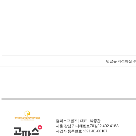
댓글을 작성하실 수
캠퍼스프렌즈 | 대표 : 박종찬
서울 강남구 테헤란로70길12 402-418A
사업자 등록번호 : 391-01-00107