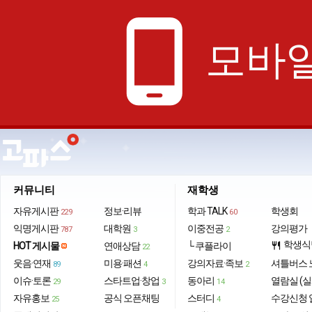
phone_android
모바일
커뮤니티
재학생
자유게시판
정보·리뷰
학과 TALK
학생회
229
60
익명게시판
대학원
이중전공
강의평가
787
3
2
학생식
HOT 게시물
연애상담
└ 쿠플라이
restaurant
22
웃음·연재
미용·패션
강의자료·족보
셔틀버스 
89
4
2
이슈·토론
스타트업·창업
동아리
열람실 (실
29
3
14
자유홍보
공식 오픈채팅
스터디
수강신청 
25
4