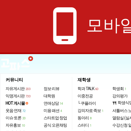
phone_android
모바일
커뮤니티
재학생
자유게시판
정보·리뷰
학과 TALK
학생회
203
60
1
익명게시판
대학원
이중전공
강의평가
733
학생식
HOT 게시물
연애상담
└ 쿠플라이
restaurant
14
웃음·연재
미용·패션
강의자료·족보
셔틀버스 
72
4
1
이슈·토론
스타트업·창업
동아리
열람실 (실
20
8
자유홍보
공식 오픈채팅
스터디
수강신청 
10
1