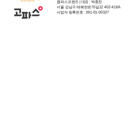
캠퍼스프렌즈 | 대표 : 박종찬
서울 강남구 테헤란로70길12 402-418A
사업자 등록번호 : 391-01-00107