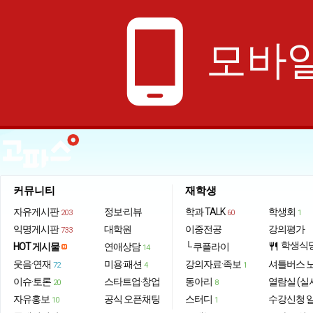
phone_android
모바일
커뮤니티
재학생
자유게시판
정보·리뷰
학과 TALK
학생회
203
60
1
익명게시판
대학원
이중전공
강의평가
733
학생식
HOT 게시물
연애상담
└ 쿠플라이
restaurant
14
웃음·연재
미용·패션
강의자료·족보
셔틀버스 
72
4
1
이슈·토론
스타트업·창업
동아리
열람실 (실
20
8
자유홍보
공식 오픈채팅
스터디
수강신청 
10
1