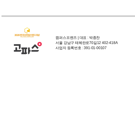
캠퍼스프렌즈 | 대표 : 박종찬
서울 강남구 테헤란로70길12 402-418A
사업자 등록번호 : 391-01-00107