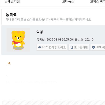
공개일기장
고대뉴스
고파스 위
동아리
학내 동아리 홍보 소식을 모았습니다. 제목에 특수문자는 자제해주세요.
익명
등록일 : 2015-03-03 16:55:00
| 글번호 : 261 | 0
2070
명이 읽었어요
모바일화면
URL 



.

.
출처 : 고려대학교 고파스 2026-08-08 22:03:33: