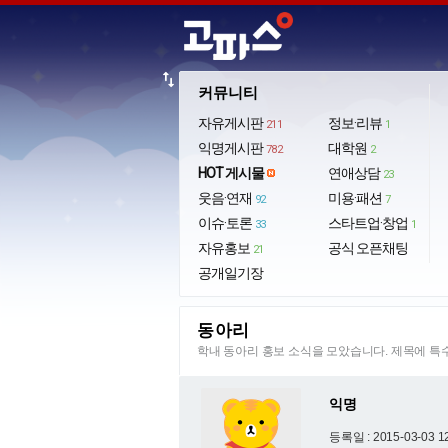
import_export
커뮤니티
자유게시판
정보·리뷰
211
1
익명게시판
대학원
782
2
HOT 게시물
연애상담
23
웃음·연재
미용·패션
92
7
이슈·토론
스타트업·창업
33
1
자유홍보
공식 오픈채팅
21
공개일기장
동아리
학내 동아리 홍보 소식을 모았습니다. 제목에 
익명
등록일 : 2015-03-03 1