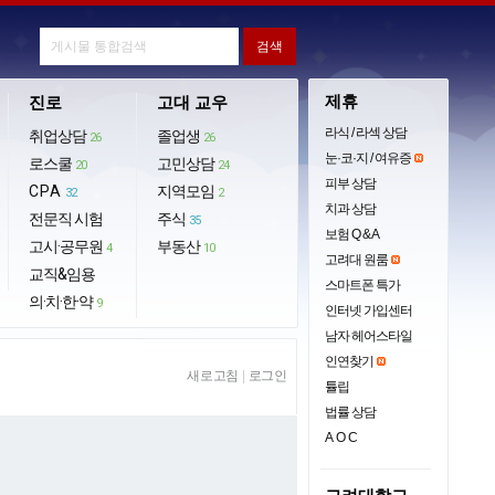
제휴
진로
고대 교우
라식 / 라섹 상담
취업상담
졸업생
26
26
눈·코·지 / 여유증
로스쿨
고민상담
20
24
피부 상담
CPA
지역모임
32
2
치과 상담
전문직 시험
주식
35
보험 Q & A
고시·공무원
부동산
4
10
고려대 원룸
교직&임용
스마트폰 특가
의·치·한·약
9
인터넷 가입센터
남자 헤어스타일
인연찾기
새로고침
|
로그인
튤립
법률 상담
AOC