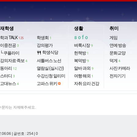
재학생
생활
취미
sofo
학과 TALK
학생회
게임
125
1
이중전공
강의평가
벼룩시장
연예·방송
3
9
학생식당
└ 쿠플라이
restaurant
헌책방
문화교양
1
강의자료·족보
셔틀버스 노선
복덕방
덕게
4
9
4
동아리
열람실 (실시간)
알바·과외
사진·카메라
12
9
스터디
수강신청 알리미
여행·해외
전자기기
3
1
고대뉴스
고파스 위키
자취·요리·건강
4
특수문자는 자제해주세요.
2:06:06
| 글번호 : 254 | 0