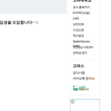
고려대학교
공식 홈페이지
KUPID(포털)
LMS
신입생을 모집합니다~

성적조회
수강신청
학사일정
Student Success
Center
현장실습 지원센터
장학금 공지
고파스
공지사항
카카오톡 문의