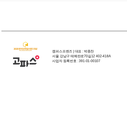
캠퍼스프렌즈 | 대표 : 박종찬
서울 강남구 테헤란로70길12 402-418A
사업자 등록번호 : 391-01-00107