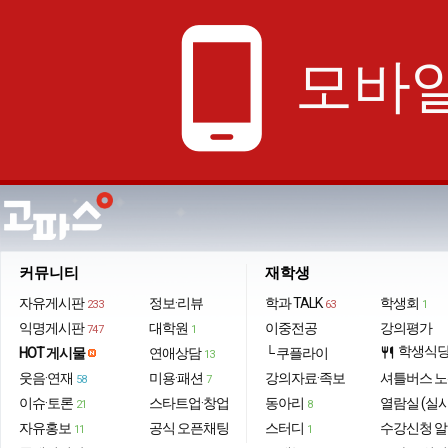
phone_android
모바일
커뮤니티
재학생
자유게시판
정보·리뷰
학과 TALK
학생회
233
63
1
익명게시판
대학원
이중전공
강의평가
747
1
학생식
HOT 게시물
연애상담
└ 쿠플라이
restaurant
13
웃음·연재
미용·패션
강의자료·족보
셔틀버스 
58
7
이슈·토론
스타트업·창업
동아리
열람실 (실
21
8
자유홍보
공식 오픈채팅
스터디
수강신청 
11
1