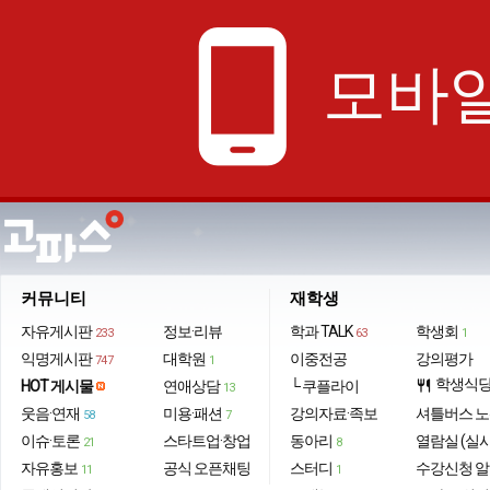
phone_android
모바일
커뮤니티
재학생
자유게시판
정보·리뷰
학과 TALK
학생회
233
63
1
익명게시판
대학원
이중전공
강의평가
747
1
학생식
HOT 게시물
연애상담
└ 쿠플라이
restaurant
13
웃음·연재
미용·패션
강의자료·족보
셔틀버스 
58
7
이슈·토론
스타트업·창업
동아리
열람실 (실
21
8
자유홍보
공식 오픈채팅
스터디
수강신청 
11
1