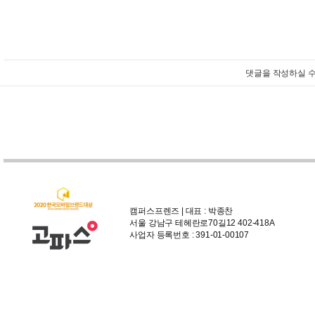
댓글을 작성하실 수
캠퍼스프렌즈 | 대표 : 박종찬
서울 강남구 테헤란로70길12 402-418A
사업자 등록번호 : 391-01-00107