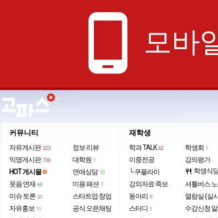
phone_android
모바일
커뮤니티
재학생
자유게시판
정보·리뷰
학과 TALK
학생회
223
62
1
익명게시판
대학원
이중전공
강의평가
736
1
학생식
HOT 게시물
연애상담
└ 쿠플라이
restaurant
13
웃음·연재
미용·패션
강의자료·족보
셔틀버스 
60
7
이슈·토론
스타트업·창업
동아리
열람실 (실
20
8
자유홍보
공식 오픈채팅
스터디
수강신청 
11
1