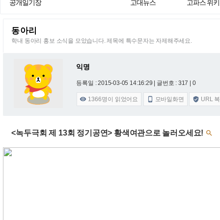
공개일기장
고대뉴스
고파스 위키
동아리
학내 동아리 홍보 소식을 모았습니다. 제목에 특수문자는 자제해주세요.
익명
등록일 : 2015-03-05 14:16:29
| 글번호 : 317 | 0
1366
명이 읽었어요
모바일화면
URL 



<녹두극회 제 13회 정기공연> 황색여관으로 놀러오세요!
