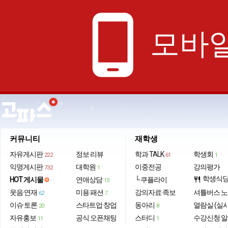
phone_android
모바일
커뮤니티
재학생
자유게시판
정보·리뷰
학과 TALK
학생회
222
61
1
익명게시판
대학원
이중전공
강의평가
732
1
학생식
HOT 게시물
연애상담
└ 쿠플라이
restaurant
13
웃음·연재
미용·패션
강의자료·족보
셔틀버스 
62
7
이슈·토론
스타트업·창업
동아리
열람실 (실
20
8
자유홍보
공식 오픈채팅
스터디
수강신청 
11
1