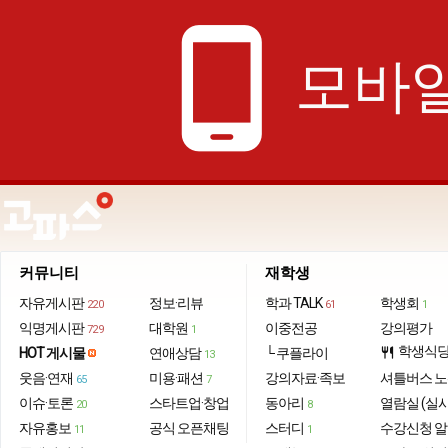
phone_android
모바일
커뮤니티
재학생
자유게시판
정보·리뷰
학과 TALK
학생회
220
61
1
익명게시판
대학원
이중전공
강의평가
729
1
학생식
HOT 게시물
연애상담
└ 쿠플라이
restaurant
13
웃음·연재
미용·패션
강의자료·족보
셔틀버스 
65
7
이슈·토론
스타트업·창업
동아리
열람실 (실
20
8
자유홍보
공식 오픈채팅
스터디
수강신청 
11
1