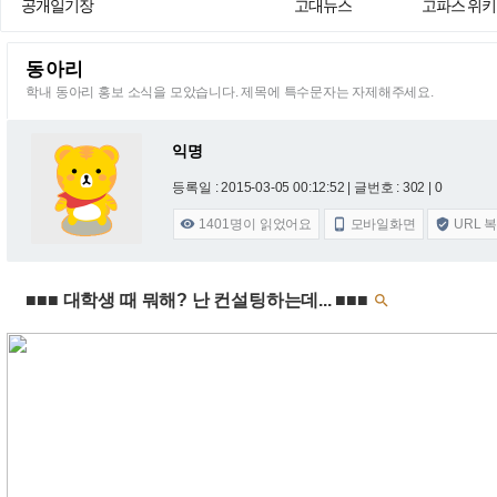
공개일기장
고대뉴스
고파스 위키
동아리
학내 동아리 홍보 소식을 모았습니다. 제목에 특수문자는 자제해주세요.
익명
등록일 : 2015-03-05 00:12:52
| 글번호 : 302 | 0
1401
명이 읽었어요
모바일화면
URL 



■■■ 대학생 때 뭐해? 난 컨설팅하는데... ■■■
