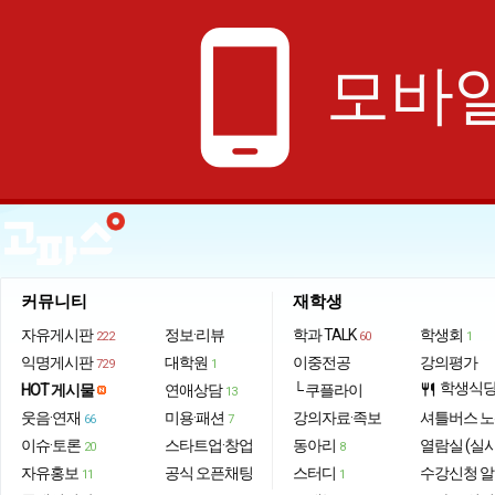
phone_android
모바일
커뮤니티
재학생
자유게시판
정보·리뷰
학과 TALK
학생회
222
60
1
익명게시판
대학원
이중전공
강의평가
729
1
학생식
HOT 게시물
연애상담
└ 쿠플라이
restaurant
13
웃음·연재
미용·패션
강의자료·족보
셔틀버스 
66
7
이슈·토론
스타트업·창업
동아리
열람실 (실
20
8
자유홍보
공식 오픈채팅
스터디
수강신청 
11
1