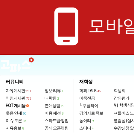
phone_android
모바일
커뮤니티
재학생
자유게시판
정보·리뷰
학과 TALK
학생회
261
1
45
익명게시판
대학원
이중전공
강의평가
733
2
학생식
HOT 게시물
연애상담
└ 쿠플라이
restaurant
20
웃음·연재
미용·패션
강의자료·족보
셔틀버스 
60
8
이슈·토론
스타트업·창업
동아리
열람실 (실
18
9
자유홍보
공식 오픈채팅
스터디
수강신청 
8
4