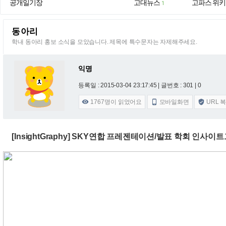
공개일기장
고대뉴스
고파스 위키
1
동아리
학내 동아리 홍보 소식을 모았습니다. 제목에 특수문자는 자제해주세요.
익명
등록일 : 2015-03-04 23:17:45
| 글번호 : 301 | 0
1767
명이 읽었어요
모바일화면
URL 



[InsightGraphy] SKY연합 프레젠테이션/발표 학회 인사이