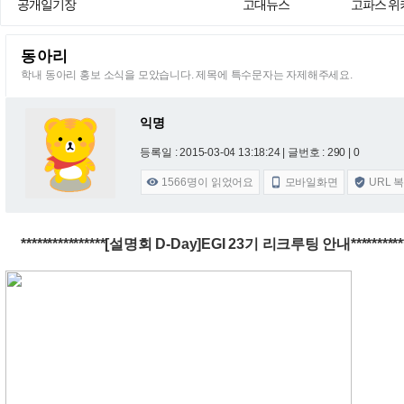
공개일기장
고대뉴스
고파스 위
동아리
학내 동아리 홍보 소식을 모았습니다. 제목에 특수문자는 자제해주세요.
익명
등록일 : 2015-03-04 13:18:24
| 글번호 : 290 | 0
1566
명이 읽었어요
모바일화면
URL 



****************[설명회 D-Day]EGI 23기 리크루팅 안내***********