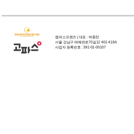
캠퍼스프렌즈 | 대표 : 박종찬
서울 강남구 테헤란로70길12 402-418A
사업자 등록번호 : 391-01-00107