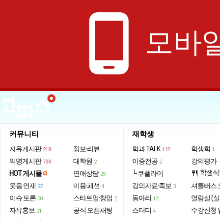
phone_android
모바일
커뮤니티
재학생
자유게시판
정보·리뷰
학과 TALK
학생회
218
112
1
익명게시판
대학원
이중전공
강의평가
738
2
2
학생식
HOT 게시물
연애상담
└ 쿠플라이
restaurant
29
웃음·연재
미용·패션
강의자료·족보
셔틀버스 
92
4
3
이슈·토론
스타트업·창업
동아리
열람실 (실
28
2
12
자유홍보
공식 오픈채팅
스터디
수강신청 
21
4