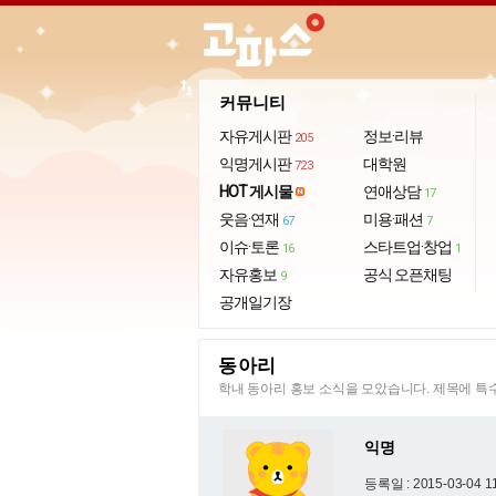
import_export
커뮤니티
자유게시판
정보·리뷰
205
익명게시판
대학원
723
HOT 게시물
연애상담
17
웃음·연재
미용·패션
67
7
이슈·토론
스타트업·창업
16
1
자유홍보
공식 오픈채팅
9
공개일기장
동아리
학내 동아리 홍보 소식을 모았습니다. 제목에 
익명
등록일 : 2015-03-04 1