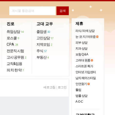
제휴
진로
고대 교우
라식 / 라섹 상담
취업상담
졸업생
14
32
눈·코·지 / 여유증
로스쿨
고민상담
9
17
피부 상담
CPA
지역모임
24
2
치과 상담
전문직 시험
주식
57
보험 Q & A
고시·공무원
부동산
2
4
고려대 원룸
교직&임용
스마트폰 특가
의·치·한·약
7
인터넷 가입센터
남자 헤어스타일
인연찾기
새로고침
|
로그인
튤립
법률 상담
AOC