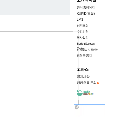
고려대학교
공식 홈페이지
KUPID(포털)
LMS
성적조회
수강신청
학사일정
Student Success
Center
현장실습 지원센터
장학금 공지
고파스
공지사항
카카오톡 문의