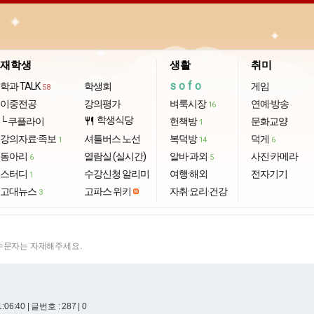
재학생
생활
취미
sofo
학과 TALK
학생회
게임
58
이중전공
강의평가
벼룩시장
연예·방송
16
학생식당
└ 쿠플라이
restaurant
헌책방
문화교양
1
강의자료·족보
셔틀버스 노선
복덕방
덕게
1
14
6
동아리
열람실 (실시간)
알바·과외
사진·카메라
6
5
스터디
수강신청 알리미
여행·해외
전자기기
1
고대뉴스
고파스 위키
자취·요리·건강
3
특수문자는 자제해주세요.
1:06:40
| 글번호 : 287 | 0