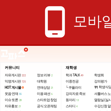
phone_android
모바일
커뮤니티
재학생
자유게시판
정보·리뷰
학과 TALK
학생회
222
2
49
익명게시판
대학원
이중전공
강의평가
725
학생식
HOT 게시물
연애상담
└ 쿠플라이
restaurant
21
웃음·연재
미용·패션
강의자료·족보
셔틀버스 
55
6
이슈·토론
스타트업·창업
동아리
열람실 (실
28
13
자유홍보
공식 오픈채팅
스터디
수강신청 
21
4