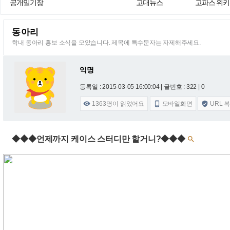
공개일기장
고대뉴스
고파스 위키
동아리
학내 동아리 홍보 소식을 모았습니다. 제목에 특수문자는 자제해주세요.
익명
등록일 : 2015-03-05 16:00:04
| 글번호 : 322 | 0
1363
명이 읽었어요
모바일화면
URL 



◆◆◆언제까지 케이스 스터디만 할거니?◆◆◆
