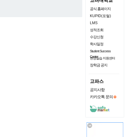
고려대학교
공식 홈페이지
KUPID(포털)
LMS
성적조회
수강신청
학사일정
Student Success
Center
현장실습 지원센터
장학금 공지
고파스
공지사항
카카오톡 문의