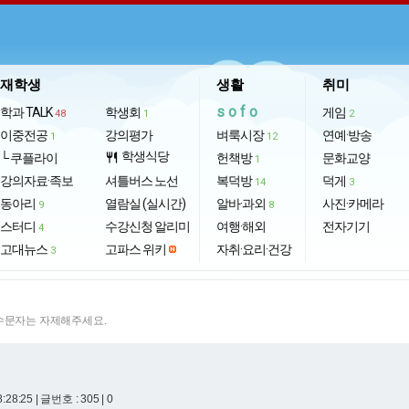
재학생
생활
취미
sofo
학과 TALK
학생회
게임
48
1
2
이중전공
강의평가
벼룩시장
연예·방송
1
12
학생식당
└ 쿠플라이
restaurant
헌책방
문화교양
1
강의자료·족보
셔틀버스 노선
복덕방
덕게
14
3
동아리
열람실 (실시간)
알바·과외
사진·카메라
9
8
스터디
수강신청 알리미
여행·해외
전자기기
4
고대뉴스
고파스 위키
자취·요리·건강
3
특수문자는 자제해주세요.
8:28:25
| 글번호 : 305 | 0