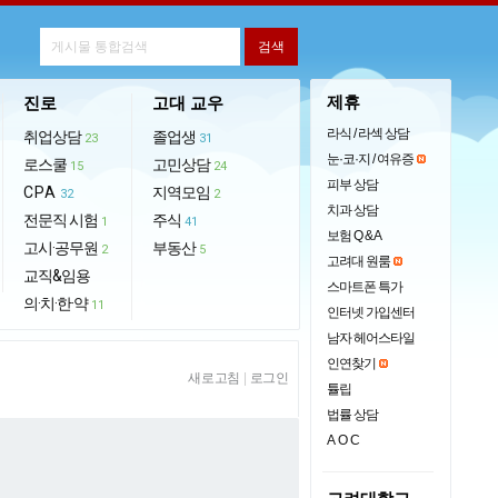
제휴
진로
고대 교우
라식 / 라섹 상담
취업상담
졸업생
23
31
눈·코·지 / 여유증
로스쿨
고민상담
15
24
피부 상담
CPA
지역모임
32
2
치과 상담
전문직 시험
주식
1
41
보험 Q & A
고시·공무원
부동산
2
5
고려대 원룸
교직&임용
스마트폰 특가
의·치·한·약
11
인터넷 가입센터
남자 헤어스타일
인연찾기
새로고침
|
로그인
튤립
법률 상담
AOC