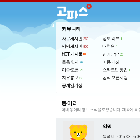
import_export
커뮤니티
자유게시판
정보·리뷰
239
1
익명게시판
대학원
809
1
HOT 게시물
연애상담
20
웃음·연재
미용·패션
92
5
이슈·토론
스타트업·창업
22
1
자유홍보
공식 오픈채팅
20
공개일기장
동아리
학내 동아리 홍보 소식을 모았습니다. 제목에 
익명
등록일 : 2015-03-05 0