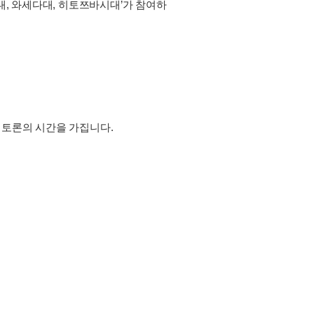
게이오대, 와세다대, 히토쯔바시대’가 참여하
 토론의 시간을 가집니다.