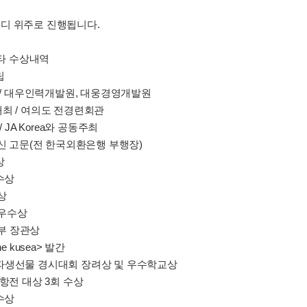
디 위주로 진행됩니다.
 기타 수상내역
립
 시행 / 대우인력개발원, 대웅경영개발원
 개최 / 여의도 전경련회관
/ JA Korea와 공동주최
 이수신 고문(전 한국외환은행 부행장)
상
수상
상
 우수상
제부 장관상
e kusea> 발간
증권-파생선물 경시대회 장려상 및 우수학교상
리대항전 대상 3회 수상
수상