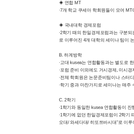
◈ 연합 MT
∙7개 학교 쿠세아 학회원들이 모여 M
◈ 국내대학 경제포럼
∙2학기 때의 한일경제포럼과는 구분되는 한
로 이루어진 4개 대학의 세미나 팀이 
B. 하계방학
∙고대 kusea는 연합활동과는 별도로
∙포럼 준비 이외에도 거시경제, 미시경제
∙전체 학회원은 논문준비팀이나 스터디
∙학기 중과 마찬가지로 세미나는 매주 
C. 2학기
∙1학기와 동일한 kusea 연합활동이 
∙1학기에 없던 한일경제포럼이 2학기 때 
오대/ 와세다대/ 히또쯔바시대"로 이루