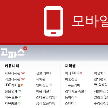
phone_android
모바일
커뮤니티
재학생
자유게시판
정보·리뷰
학과 TALK
학생회
208
1
59
1
익명게시판
대학원
이중전공
강의평가
780
학생식
HOT 게시물
연애상담
└ 쿠플라이
restaurant
20
웃음·연재
미용·패션
강의자료·족보
셔틀버스 
72
4
1
이슈·토론
스타트업·창업
동아리
열람실 (실
20
1
5
자유홍보
공식 오픈채팅
스터디
수강신청 
13
2