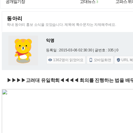
공개일기장
고대뉴스
고파스 위
3
동아리
학내 동아리 홍보 소식을 모았습니다. 제목에 특수문자는 자제해주세요.
익명
등록일 : 2015-03-06 02:30:30
| 글번호 : 335 | 0
1362
명이 읽었어요
모바일화면
URL 



▶▶▶▶고려대 유일학회◀◀◀◀ 회의를 진행하는 법을 배우는 