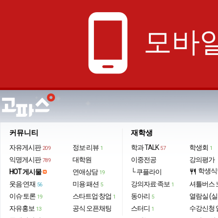
phone_android
모바일
커뮤니티
재학생
자유게시판
정보·리뷰
학과 TALK
학생회
209
1
57
1
익명게시판
대학원
이중전공
강의평가
789
학생식
HOT 게시물
연애상담
└ 쿠플라이
restaurant
19
웃음·연재
미용·패션
강의자료·족보
셔틀버스 
56
5
1
이슈·토론
스타트업·창업
동아리
열람실 (실
19
1
5
자유홍보
공식 오픈채팅
스터디
수강신청 
13
1