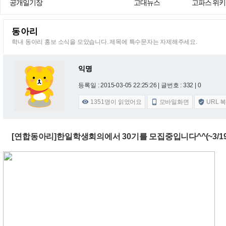
공개일기장
고대뉴스
고파스 위키
동아리
학내 동아리 홍보 소식을 모았습니다. 제목에 특수문자는 자제해주세요.
익명
등록일 : 2015-03-05 22:25:26
| 글번호 : 332 | 0
1351
명이 읽었어요
모바일화면
URL 



[연합동아리]한일학생회의에서 30기를 모집중입니다^^(~3/19