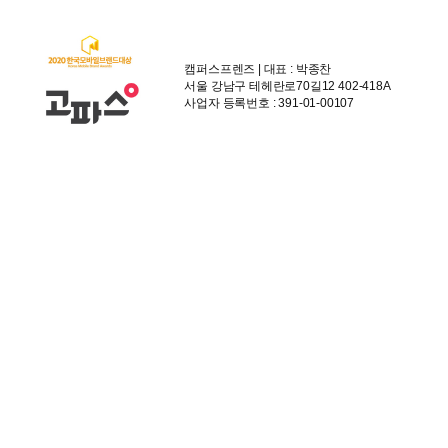
캠퍼스프렌즈 | 대표 : 박종찬
서울 강남구 테헤란로70길12 402-418A
사업자 등록번호 : 391-01-00107