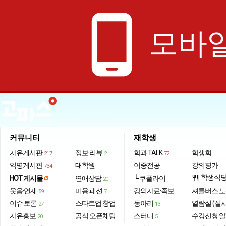
phone_android
모바일
커뮤니티
재학생
자유게시판
정보·리뷰
학과 TALK
학생회
217
2
72
익명게시판
대학원
이중전공
강의평가
734
학생식
HOT 게시물
연애상담
└ 쿠플라이
restaurant
20
웃음·연재
미용·패션
강의자료·족보
셔틀버스 
59
7
이슈·토론
스타트업·창업
동아리
열람실 (실
27
13
자유홍보
공식 오픈채팅
스터디
수강신청 
20
5