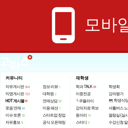
phone_android
모바일
커뮤니티
재학생
자유게시판
정보·리뷰
학과 TALK
학생회
264
1
48
익명게시판
대학원
이중전공
강의평가
723
2
학생식
HOT 게시물
연애상담
└ 쿠플라이
restaurant
20
웃음·연재
미용·패션
강의자료·족보
셔틀버스 
60
7
이슈·토론
스타트업·창업
동아리
열람실 (실
20
10
자유홍보
공식 오픈채팅
스터디
수강신청 
8
3