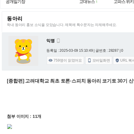
공개일기장
고대뉴스
고파스 위키
1
동아리
학내 동아리 홍보 소식을 모았습니다. 제목에 특수문자는 자제해주세요.
익명

등록일 : 2025-03-09 15:10:49
| 글번호 : 28287 | 0
759
명이 읽었어요
모바일화면
URL 복



[종합편] 고려대학교 최초 토론·스피치 동아리 코기토 30기 신입
첨부 이미지 : 11개