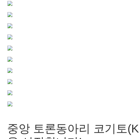
중앙 토론동아리 코기토(Kog