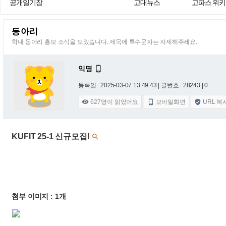
공개일기장
고대뉴스
고파스 위키
동아리
학내 동아리 홍보 소식을 모았습니다. 제목에 특수문자는 자제해주세요.
익명

등록일 : 2025-03-07 13:49:43
| 글번호 : 28243 | 0
627
명이 읽었어요
모바일화면
URL 복



KUFIT 25-1 신규모집!

첨부 이미지 : 1개