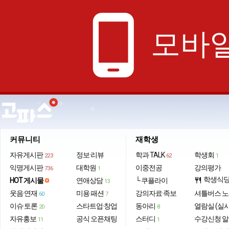
phone_android
모바일
커뮤니티
재학생
자유게시판
정보·리뷰
학과 TALK
학생회
223
62
1
익명게시판
대학원
이중전공
강의평가
736
1
학생식
HOT 게시물
연애상담
└ 쿠플라이
restaurant
13
웃음·연재
미용·패션
강의자료·족보
셔틀버스 
60
7
이슈·토론
스타트업·창업
동아리
열람실 (실
20
8
자유홍보
공식 오픈채팅
스터디
수강신청 
11
1