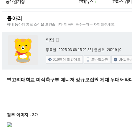
공개일기장
고대뉴스
고파스 위키
1
동아리
학내 동아리 홍보 소식을 모았습니다. 제목에 특수문자는 자제해주세요.
익명

등록일 : 2025-03-06 15:22:33
| 글번호 : 28219 | 0
616
명이 읽었어요
모바일화면
URL 복



🚨고려대학교 미식축구부 매니저 정규모집🚨 체대 우대✨ 타대
첨부 이미지 : 2개