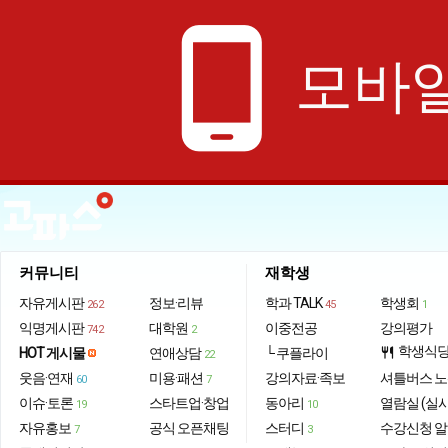
phone_android
모바일
커뮤니티
재학생
자유게시판
정보·리뷰
학과 TALK
학생회
262
45
1
익명게시판
대학원
이중전공
강의평가
742
2
학생식
HOT 게시물
연애상담
└ 쿠플라이
restaurant
22
웃음·연재
미용·패션
강의자료·족보
셔틀버스 
60
7
이슈·토론
스타트업·창업
동아리
열람실 (실
19
10
자유홍보
공식 오픈채팅
스터디
수강신청 
7
3