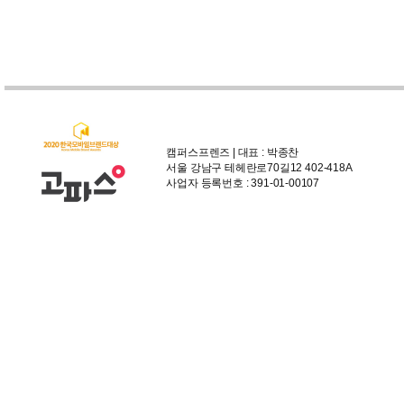
캠퍼스프렌즈 | 대표 : 박종찬
서울 강남구 테헤란로70길12 402-418A
사업자 등록번호 : 391-01-00107