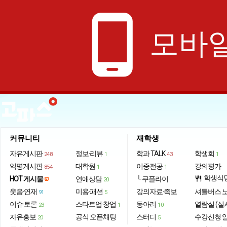
phone_android
모바일
커뮤니티
재학생
자유게시판
정보·리뷰
학과 TALK
학생회
248
1
43
1
익명게시판
대학원
이중전공
강의평가
854
1
1
학생식
HOT 게시물
연애상담
└ 쿠플라이
restaurant
20
웃음·연재
미용·패션
강의자료·족보
셔틀버스 
91
5
이슈·토론
스타트업·창업
동아리
열람실 (실
23
1
10
자유홍보
공식 오픈채팅
스터디
수강신청 
20
5