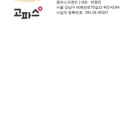
캠퍼스프렌즈 | 대표 : 박종찬
서울 강남구 테헤란로70길12 402-418A
사업자 등록번호 : 391-01-00107