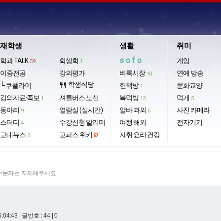
재학생
생활
취미
sofo
학과 TALK
학생회
게임
59
1
이중전공
강의평가
벼룩시장
연예·방송
10
학생식당
└ 쿠플라이
restaurant
헌책방
문화교양
1
강의자료·족보
셔틀버스 노선
복덕방
덕게
1
13
5
동아리
열람실 (실시간)
알바·과외
사진·카메라
9
6
스터디
수강신청 알리미
여행·해외
전자기기
4
고대뉴스
고파스 위키
자취·요리·건강
3
특수문자는 자제해주세요.
6:04:43
| 글번호 : 44 | 0