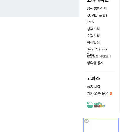
고려대학교
공식 홈페이지
KUPID(포털)
LMS
성적조회
수강신청
학사일정
Student Success
Center
현장실습 지원센터
장학금 공지
고파스
공지사항
카카오톡 문의