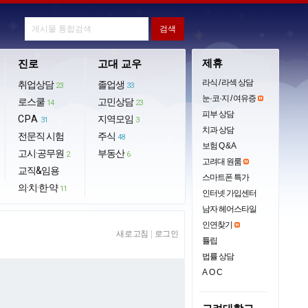
제휴
진로
고대 교우
라식 / 라섹 상담
취업상담
졸업생
23
33
눈·코·지 / 여유증
로스쿨
고민상담
14
23
피부 상담
CPA
지역모임
31
3
치과 상담
전문직 시험
주식
48
보험 Q & A
고시·공무원
부동산
2
6
고려대 원룸
교직&임용
스마트폰 특가
의·치·한·약
11
인터넷 가입센터
남자 헤어스타일
인연찾기
새로고침
|
로그인
튤립
법률 상담
AOC