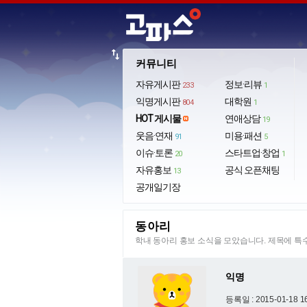
import_export
커뮤니티
자유게시판
정보·리뷰
233
1
익명게시판
대학원
804
1
HOT 게시물
연애상담
19
웃음·연재
미용·패션
91
5
이슈·토론
스타트업·창업
20
1
자유홍보
공식 오픈채팅
13
공개일기장
동아리
학내 동아리 홍보 소식을 모았습니다. 제목에 
익명
등록일 : 2015-01-18 1