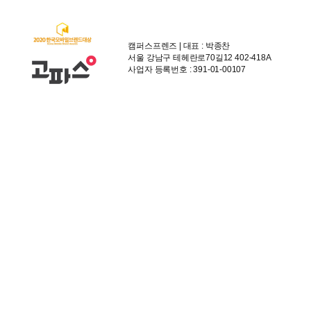
캠퍼스프렌즈 | 대표 : 박종찬
서울 강남구 테헤란로70길12 402-418A
사업자 등록번호 : 391-01-00107