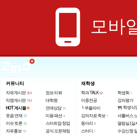
phone_android
모바일
커뮤니티
재학생
자유게시판
정보·리뷰
학과 TALK
학생회
203
60
1
익명게시판
대학원
이중전공
강의평가
733
학생식
HOT 게시물
연애상담
└ 쿠플라이
restaurant
14
웃음·연재
미용·패션
강의자료·족보
셔틀버스 
72
4
1
이슈·토론
스타트업·창업
동아리
열람실 (실
20
8
자유홍보
공식 오픈채팅
스터디
수강신청 
10
1