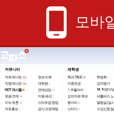
phone_android
모바일
커뮤니티
재학생
자유게시판
정보·리뷰
학과 TALK
학생회
246
59
1
익명게시판
대학원
이중전공
강의평가
784
2
학생식
HOT 게시물
연애상담
└ 쿠플라이
restaurant
15
웃음·연재
미용·패션
강의자료·족보
셔틀버스 
76
7
이슈·토론
스타트업·창업
동아리
열람실 (실
19
8
자유홍보
공식 오픈채팅
스터디
수강신청 
7
3