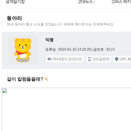
공개일기장
고대뉴스
고파스 위키
1
동아리
학내 동아리 홍보 소식을 모았습니다. 제목에 특수문자는 자제해주세요.
익명
등록일 : 2015-01-15 14:23:26
| 글번호 : 32 | 0
2943
명이 읽었어요
모바일화면
URL 



같이 칼럼들을래?
