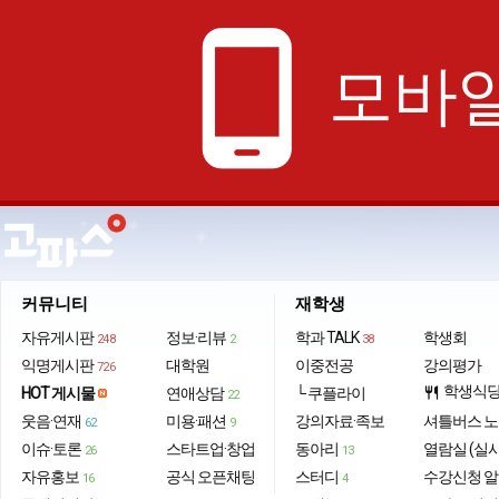
phone_android
모바일
커뮤니티
재학생
자유게시판
정보·리뷰
학과 TALK
학생회
248
2
38
익명게시판
대학원
이중전공
강의평가
726
학생식
HOT 게시물
연애상담
└ 쿠플라이
restaurant
22
웃음·연재
미용·패션
강의자료·족보
셔틀버스 
62
9
이슈·토론
스타트업·창업
동아리
열람실 (실
26
13
자유홍보
공식 오픈채팅
스터디
수강신청 
16
4