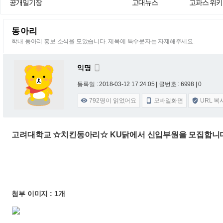
공개일기장
고대뉴스
고파스 위키
동아리
학내 동아리 홍보 소식을 모았습니다. 제목에 특수문자는 자제해주세요.
익명

등록일 : 2018-03-12 17:24:05
| 글번호 : 6998 | 0
792
명이 읽었어요
모바일화면
URL 복



고려대학교 ☆치킨동아리☆ KU닭에서 신입부원을 모집합니다
첨부 이미지 : 1개