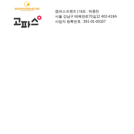
캠퍼스프렌즈 | 대표 : 박종찬
서울 강남구 테헤란로70길12 402-418A
사업자 등록번호 : 391-01-00107