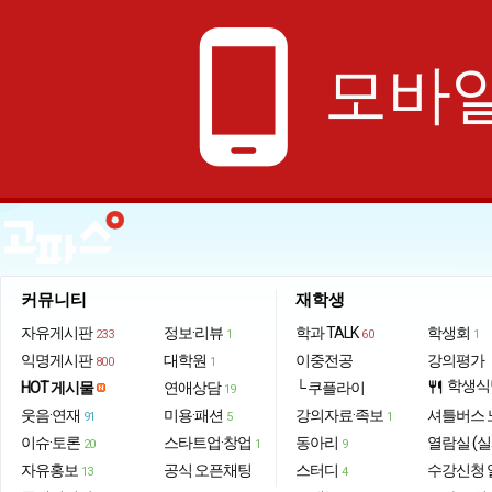
phone_android
모바일
커뮤니티
재학생
자유게시판
정보·리뷰
학과 TALK
학생회
233
1
60
1
익명게시판
대학원
이중전공
강의평가
800
1
학생식
HOT 게시물
연애상담
└ 쿠플라이
restaurant
19
웃음·연재
미용·패션
강의자료·족보
셔틀버스 
91
5
1
이슈·토론
스타트업·창업
동아리
열람실 (실
20
1
9
자유홍보
공식 오픈채팅
스터디
수강신청 
13
4