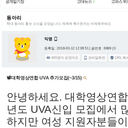
공개일기장
고대뉴스
고파스 위
3
동아리
학내 동아리 홍보 소식을 모았습니다. 제목에 특수문자는 자제해주세요.
익명

등록일 : 2018-03-12 12:09:51
| 글번호 : 6989 | 0
465
명이 읽었어요
모바일화면
URL 복



📽대학영상연합 UVA 추가모집(~3/15)

안녕하세요. 대학영상연합 
년도 UVA신입 모집에서 
하지만 여성 지원자분들이