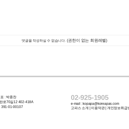
(권한이 없는 회원레벨)
댓글을 작성하실 수 없습니다.
02-925-1905
표 : 박종찬
로70길12 402-418A
e-mail :
kopapa@koreapas.com
91-01-00107
고파스 소개
|
이용약관
|
개인정보취급