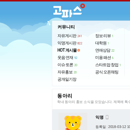
import_export
커뮤니티
자유게시판
정보·리뷰
241
1
익명게시판
대학원
822
1
HOT 게시물
연애상담
22
웃음·연재
미용·패션
92
6
이슈·토론
스타트업·창업
20
1
자유홍보
공식 오픈채팅
20
공개일기장
동아리
학내 동아리 홍보 소식을 모았습니다. 제목에 
익명

등록일 : 2018-03-12 1