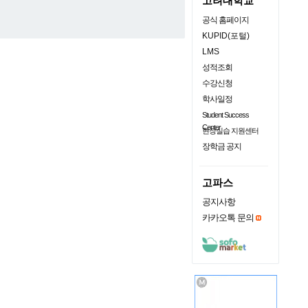
고려대학교
공식 홈페이지
KUPID(포털)
LMS
성적조회
수강신청
학사일정
Student Success
Center
현장실습 지원센터
장학금 공지
고파스
공지사항
카카오톡 문의