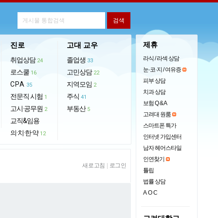
제휴
진로
고대 교우
라식 / 라섹 상담
취업상담
졸업생
24
33
눈·코·지 / 여유증
로스쿨
고민상담
16
22
피부 상담
CPA
지역모임
35
2
치과 상담
전문직 시험
주식
1
41
보험 Q & A
고시·공무원
부동산
2
5
고려대 원룸
교직&임용
스마트폰 특가
의·치·한·약
12
인터넷 가입센터
남자 헤어스타일
인연찾기
새로고침
|
로그인
튤립
법률 상담
AOC