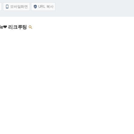
모바일화면
URL 복사


le❤ 리크루팅
