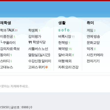
재학생
생활
취미
sofo
학과 TALK
학생회
게임
51
1
2
이중전공
강의평가
벼룩시장
연예·방송
1
11
학생식당
└ 쿠플라이
restaurant
헌책방
문화교양
1
강의자료·족보
셔틀버스 노선
복덕방
덕게
15
3
동아리
열람실 (실시간)
알바·과외
사진·카메라
9
8
스터디
수강신청 알리미
여행·해외
전자기기
5
고대뉴스
고파스 위키
자취·요리·건강
특수문자는 자제해주세요.
0:59:50
| 글번호 : 6988 | 0