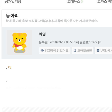
공개일기장
고대뉴스
고파스 위
3
동아리
학내 동아리 홍보 소식을 모았습니다. 제목에 특수문자는 자제해주세요.
익명
등록일 : 2018-03-12 03:53:14
| 글번호 : 6979 | 0
852
명이 읽었어요
모바일화면
URL 복



.

.
출처 : 고려대학교 고파스 2026-08-08 03:30:31: