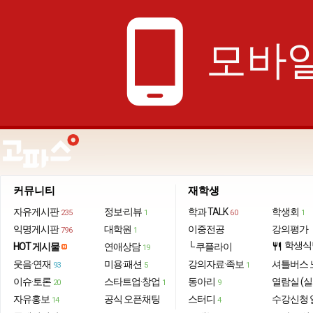
phone_android
모바일
커뮤니티
재학생
자유게시판
정보·리뷰
학과 TALK
학생회
235
1
60
1
익명게시판
대학원
이중전공
강의평가
796
1
학생식
HOT 게시물
연애상담
└ 쿠플라이
restaurant
19
웃음·연재
미용·패션
강의자료·족보
셔틀버스 
93
5
1
이슈·토론
스타트업·창업
동아리
열람실 (실
20
1
9
자유홍보
공식 오픈채팅
스터디
수강신청 
14
4