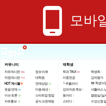
phone_android
모바일
커뮤니티
재학생
자유게시판
정보·리뷰
학과 TALK
학생회
206
59
1
익명게시판
대학원
이중전공
강의평가
710
학생식
HOT 게시물
연애상담
└ 쿠플라이
restaurant
15
웃음·연재
미용·패션
강의자료·족보
셔틀버스 
68
4
1
이슈·토론
스타트업·창업
동아리
열람실 (실
18
7
자유홍보
공식 오픈채팅
스터디
수강신청 
10
1