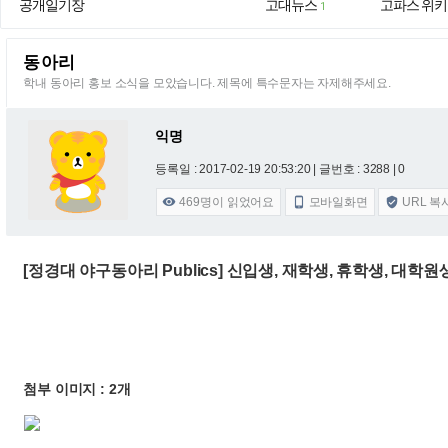
공개일기장
고대뉴스
고파스 위키
1
동아리
학내 동아리 홍보 소식을 모았습니다. 제목에 특수문자는 자제해주세요.
익명
등록일 : 2017-02-19 20:53:20
| 글번호 : 3288 | 0
469
명이 읽었어요
모바일화면
URL 복



[정경대 야구동아리 Publics] 신입생, 재학생, 휴학생, 대
첨부 이미지 : 2개