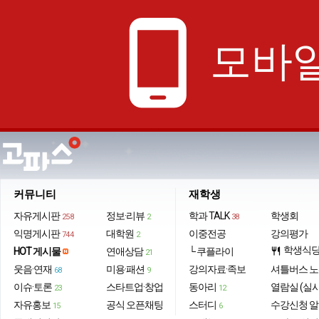
phone_android
모바일
커뮤니티
재학생
자유게시판
정보·리뷰
학과 TALK
학생회
258
2
38
익명게시판
대학원
이중전공
강의평가
744
2
학생식
HOT 게시물
연애상담
└ 쿠플라이
restaurant
21
웃음·연재
미용·패션
강의자료·족보
셔틀버스 
68
9
이슈·토론
스타트업·창업
동아리
열람실 (실
23
12
자유홍보
공식 오픈채팅
스터디
수강신청 
15
6