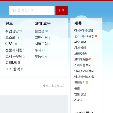
제휴
진로
고대 교우
라식 / 라섹 상담
취업상담
졸업생
22
32
눈·코·지 / 여유증
로스쿨
고민상담
14
21
피부 상담
CPA
지역모임
30
3
치과 상담
전문직 시험
주식
1
48
보험 Q & A
고시·공무원
부동산
2
6
고려대 원룸
교직&임용
스마트폰 특가
의·치·한·약
11
인터넷 가입센터
남자 헤어스타일
인연찾기
새로고침
|
로그인
튤립
법률 상담
AOC