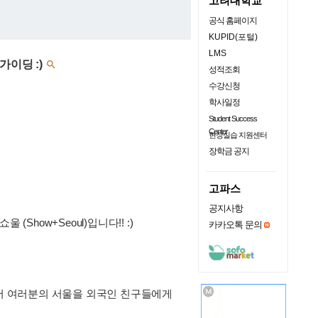
고려대학교
공식 홈페이지
KUPID(포털)
LMS
가이딩 :)

성적조회
수강신청
학사일정
Student Success
Center
현장실습 지원센터
장학금 공지
고파스
공지사항
how+Seoul)입니다!! :)
카카오톡 문의
에서 여러분의 서울을 외국인 친구들에게