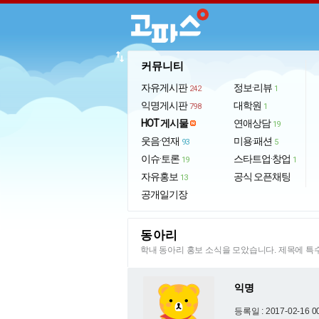
import_export
커뮤니티
자유게시판
정보·리뷰
242
1
익명게시판
대학원
798
1
HOT 게시물
연애상담
19
웃음·연재
미용·패션
93
5
이슈·토론
스타트업·창업
19
1
자유홍보
공식 오픈채팅
13
공개일기장
동아리
학내 동아리 홍보 소식을 모았습니다. 제목에 
익명
등록일 : 2017-02-16 0