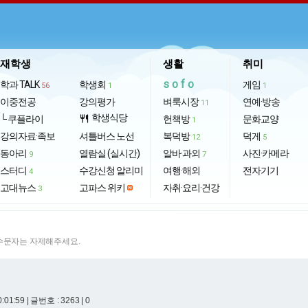
재학생
생활
취미
sofo
학과 TALK
학생회
게임
56
1
1
이중전공
강의평가
벼룩시장
연예·방송
11
학생식당
└ 쿠플라이
restaurant
헌책방
문화교양
1
강의자료·족보
셔틀버스 노선
복덕방
덕게
12
5
동아리
열람실 (실시간)
알바·과외
사진·카메라
9
7
스터디
수강신청 알리미
여행·해외
전자기기
4
고대뉴스
고파스 위키
자취·요리·건강
3
특수문자는 자제해주세요.
0:01:59
| 글번호 : 3263 | 0