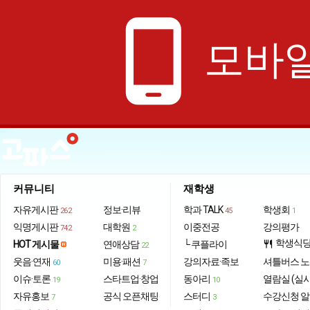
phone_android
모바일
커뮤니티
재학생
자유게시판
정보·리뷰
학과 TALK
학생회
262
45
1
익명게시판
대학원
이중전공
강의평가
742
2
학생식
HOT 게시물
연애상담
└ 쿠플라이
restaurant
22
웃음·연재
미용·패션
강의자료·족보
셔틀버스 
60
7
이슈·토론
스타트업·창업
동아리
열람실 (실
19
10
자유홍보
공식 오픈채팅
스터디
수강신청 
7
3