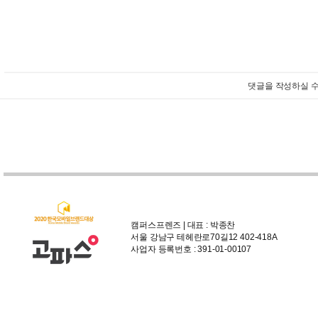
댓글을 작성하실 수
캠퍼스프렌즈 | 대표 : 박종찬
서울 강남구 테헤란로70길12 402-418A
사업자 등록번호 : 391-01-00107