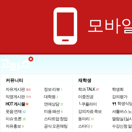
phone_android
모바일
커뮤니티
재학생
자유게시판
정보·리뷰
학과 TALK
학생회
265
1
47
익명게시판
대학원
이중전공
강의평가
719
2
학생식
HOT 게시물
연애상담
└ 쿠플라이
restaurant
21
웃음·연재
미용·패션
강의자료·족보
셔틀버스 
62
8
이슈·토론
스타트업·창업
동아리
열람실 (실
20
10
자유홍보
공식 오픈채팅
스터디
수강신청 
8
3