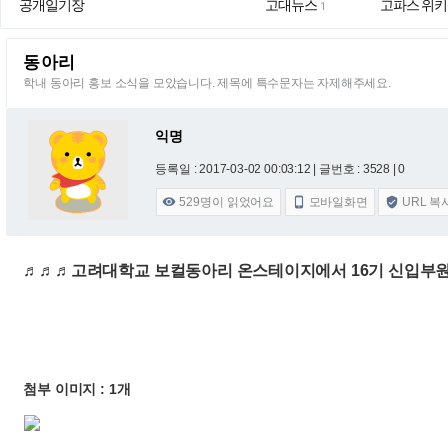
공개일기장
고대뉴스
고파스 위키
1
동아리
학내 동아리 홍보 소식을 모았습니다. 제목에 특수문자는 자제해주세요.
익명
등록일 : 2017-03-02 00:03:12
| 글번호 : 3528 | 0
529
명이 읽었어요
모바일화면
URL 복



♬♬♬고려대학교 보컬동아리 온스테이지에서 16기 신입부원
첨부 이미지 : 1개