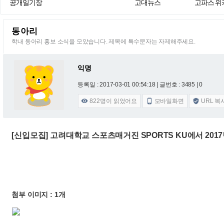
공개일기장
고대뉴스
고파스 위
동아리
학내 동아리 홍보 소식을 모았습니다. 제목에 특수문자는 자제해주세요.
익명
등록일 : 2017-03-01 00:54:18
| 글번호 : 3485 | 0
822
명이 읽었어요
모바일화면
URL 복



[신입모집] 고려대학교 스포츠매거진 SPORTS KU에서 20
첨부 이미지 : 1개