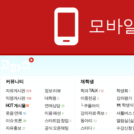
phone_android
모바일
커뮤니티
재학생
자유게시판
정보·리뷰
학과 TALK
학생회
218
112
1
익명게시판
대학원
이중전공
강의평가
738
2
2
학생식
HOT 게시물
연애상담
└ 쿠플라이
restaurant
29
웃음·연재
미용·패션
강의자료·족보
셔틀버스 
92
4
3
이슈·토론
스타트업·창업
동아리
열람실 (실
28
2
12
자유홍보
공식 오픈채팅
스터디
수강신청 
21
4