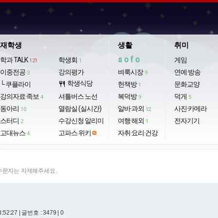
재학생
생활
취미
sofo
학과 TALK
학생회
게임
121
1
이중전공
강의평가
벼룩시장
연예·방송
3
9
학생식당
└ 쿠플라이
restaurant
헌책방
문화교양
1
강의자료·족보
셔틀버스 노선
복덕방
덕게
4
9
5
동아리
열람실 (실시간)
알바·과외
사진·카메라
10
12
스터디
수강신청 알리미
여행·해외
전자기기
2
1
고대뉴스
고파스 위키
자취·요리·건강
4
특수문자는 자제해주세요.
3:52:27
| 글번호 : 3479 | 0