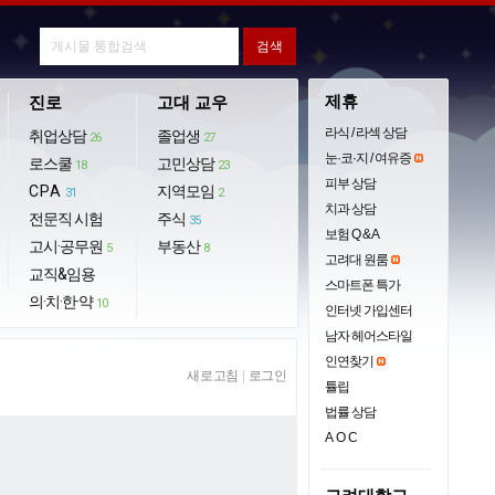
제휴
진로
고대 교우
라식 / 라섹 상담
취업상담
졸업생
26
27
눈·코·지 / 여유증
로스쿨
고민상담
18
23
피부 상담
CPA
지역모임
31
2
치과 상담
전문직 시험
주식
35
보험 Q & A
고시·공무원
부동산
5
8
고려대 원룸
교직&임용
스마트폰 특가
의·치·한·약
10
인터넷 가입센터
남자 헤어스타일
인연찾기
새로고침
|
로그인
튤립
법률 상담
AOC