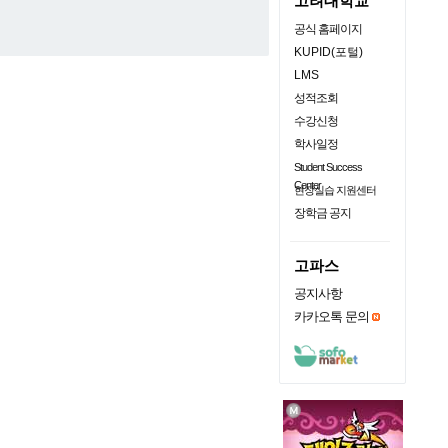
고려대학교
공식 홈페이지
KUPID(포털)
LMS
성적조회
수강신청
학사일정
Student Success
Center
현장실습 지원센터
장학금 공지
고파스
공지사항
카카오톡 문의