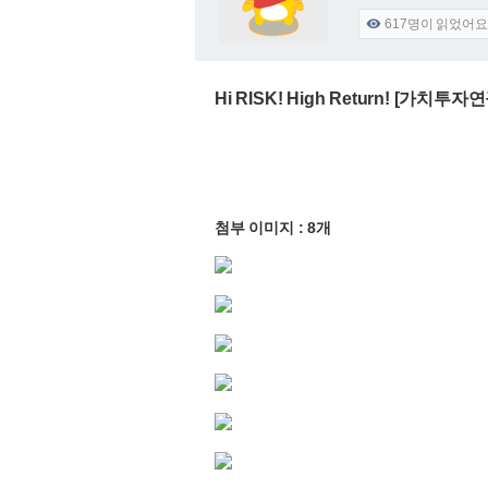
617
명이 읽었어요

Hi RISK! High Return! [가치투자
첨부 이미지 : 8개