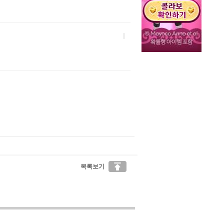


목록보기