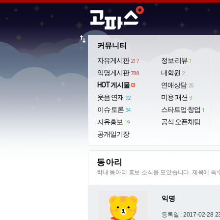
import_export
커뮤니티
자유게시판
정보·리뷰
217
1
익명게시판
대학원
788
2
HOT 게시물
연애상담
25
웃음·연재
미용·패션
92
9
이슈·토론
스타트업·창업
34
1
자유홍보
공식 오픈채팅
19
공개일기장
동아리
학내 동아리 홍보 소식을 모았습니다. 제목에 
익명
등록일 : 2017-02-28 2