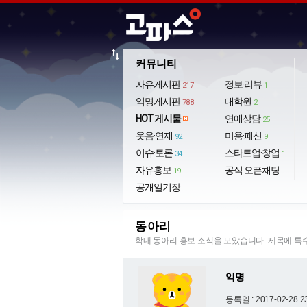
import_export
커뮤니티
자유게시판
정보·리뷰
217
1
익명게시판
대학원
788
2
HOT 게시물
연애상담
25
웃음·연재
미용·패션
92
9
이슈·토론
스타트업·창업
34
1
자유홍보
공식 오픈채팅
19
공개일기장
동아리
학내 동아리 홍보 소식을 모았습니다. 제목에 
익명
등록일 : 2017-02-28 2