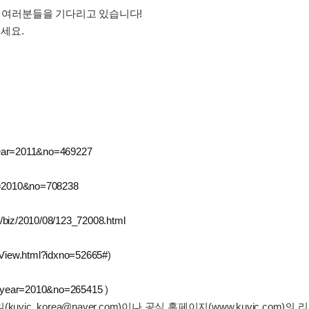
기 여러분들을 기다리고 있습니다!
세요.
year=2011&no=469227
ar=2010&no=708238
/biz/2010/08/123_72008.html
eView.html?idxno=52665#
)
hp?year=2010&no=265415
)
vic_korea@naver.com)이나 공식 홈페이지(www.kuvic.co