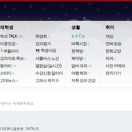
재학생
생활
취미
sofo
학과 TALK
학생회
게임
121
1
이중전공
강의평가
벼룩시장
연예·방송
3
9
학생식당
└ 쿠플라이
restaurant
헌책방
문화교양
1
강의자료·족보
셔틀버스 노선
복덕방
덕게
4
9
5
동아리
열람실 (실시간)
알바·과외
사진·카메라
10
12
스터디
수강신청 알리미
여행·해외
전자기기
2
1
고대뉴스
고파스 위키
자취·요리·건강
4
특수문자는 자제해주세요.
3:19:36
| 글번호 : 3476 | 0