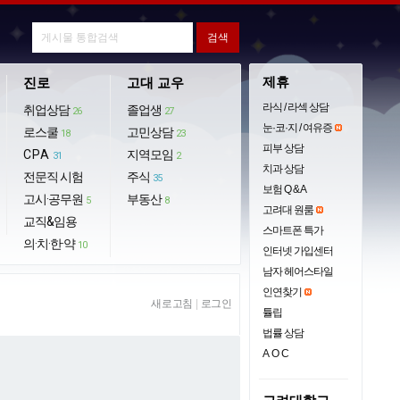
제휴
진로
고대 교우
라식 / 라섹 상담
취업상담
졸업생
26
27
눈·코·지 / 여유증
로스쿨
고민상담
18
23
피부 상담
CPA
지역모임
31
2
치과 상담
전문직 시험
주식
35
보험 Q & A
고시·공무원
부동산
5
8
고려대 원룸
교직&임용
스마트폰 특가
의·치·한·약
10
인터넷 가입센터
남자 헤어스타일
인연찾기
새로고침
|
로그인
튤립
법률 상담
AOC