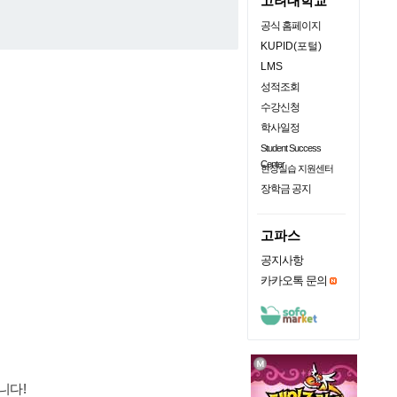
고려대학교
공식 홈페이지
KUPID(포털)
LMS
성적조회
수강신청
학사일정
Student Success
Center
현장실습 지원센터
장학금 공지
고파스
공지사항
카카오톡 문의
니다!