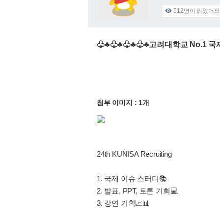
512
명이 읽었어요

♧♣♧♣♧♣♧♣고려대학교 No.1 국제
첨부 이미지 : 1개
24th KUNISA Recruiting
1. 국제 이슈 스터디📚
2. 발표, PPT, 토론 기회💻
3. 강연 기획📈📊