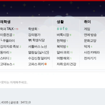
재학생
생활
취미
sofo
학과 TALK
학생회
게임
119
1
이중전공
강의평가
벼룩시장
연예·방송
3
8
학생식당
└ 쿠플라이
restaurant
헌책방
문화교양
1
강의자료·족보
셔틀버스 노선
복덕방
덕게
2
8
4
동아리
열람실 (실시간)
알바·과외
사진·카메라
9
11
스터디
수강신청 알리미
여행·해외
전자기기
2
1
고대뉴스
고파스 위키
자취·요리·건강
4
특수문자는 자제해주세요.
1:43:05
| 글번호 : 3472 | 0