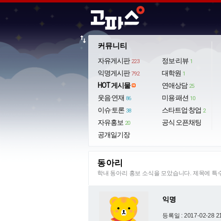
import_export
커뮤니티
자유게시판
정보·리뷰
223
1
익명게시판
대학원
792
1
HOT 게시물
연애상담
25
웃음·연재
미용·패션
86
10
이슈·토론
스타트업·창업
38
2
자유홍보
공식 오픈채팅
20
공개일기장
동아리
학내 동아리 홍보 소식을 모았습니다. 제목에 
익명
등록일 : 2017-02-28 2