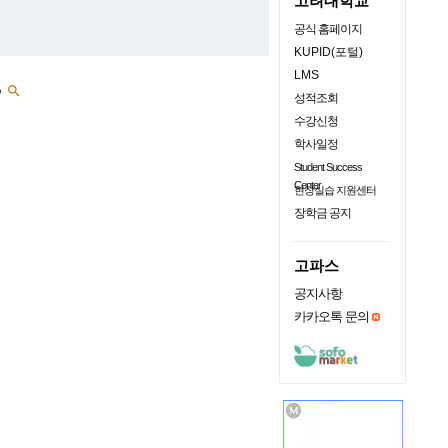
고려대학교
공식 홈페이지
KUPID(포털)
LMS
♣

성적조회
수강신청
학사일정
Student Success
Center
현장실습 지원센터
장학금 공지
고파스
공지사항
카카오톡 문의