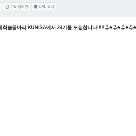
모바일화면
URL 복사


학술동아리 KUNISA에서 24기를 모집합니다!!!!!♧♣♧♣♧♣♧