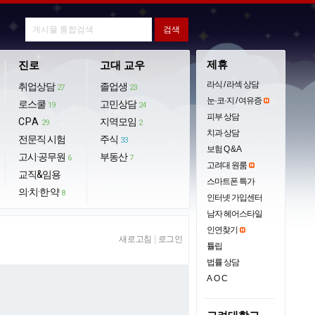
제휴
진로
고대 교우
라식 / 라섹 상담
취업상담
졸업생
27
23
눈·코·지 / 여유증
로스쿨
고민상담
19
24
피부 상담
CPA
지역모임
29
2
치과 상담
전문직 시험
주식
33
보험 Q & A
고시·공무원
부동산
6
7
고려대 원룸
교직&임용
스마트폰 특가
의·치·한·약
8
인터넷 가입센터
남자 헤어스타일
인연찾기
새로고침
|
로그인
튤립
법률 상담
AOC