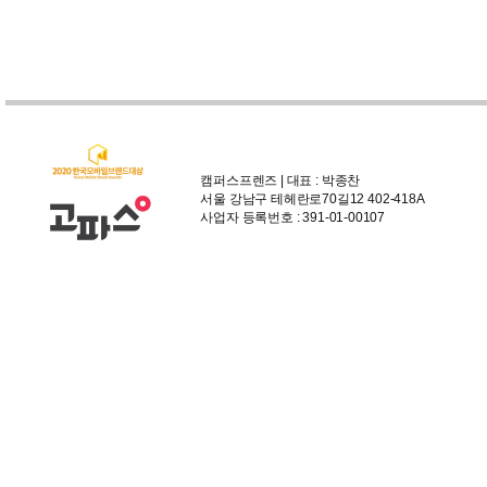
캠퍼스프렌즈 | 대표 : 박종찬
서울 강남구 테헤란로70길12 402-418A
사업자 등록번호 : 391-01-00107