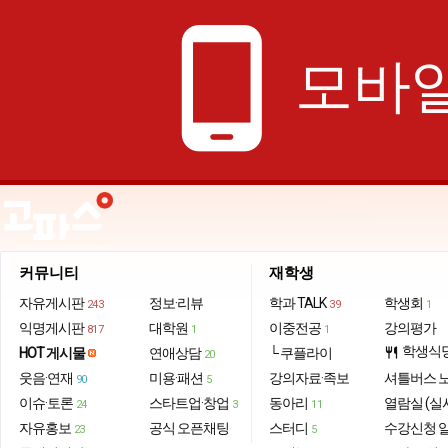
phone_android
모바일
커뮤니티
재학생
자유게시판
정보·리뷰
학과 TALK
학생회
243
39
1
익명게시판
대학원
이중전공
강의평가
817
1
1
학생식
HOT 게시물
연애상담
└ 쿠플라이
restaurant
20
웃음·연재
미용·패션
강의자료·족보
셔틀버스 
90
5
이슈·토론
스타트업·창업
동아리
열람실 (실
24
3
11
자유홍보
공식 오픈채팅
스터디
수강신청 
23
5