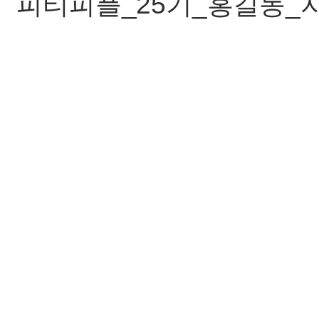
피티피플_25기_홍길동_자기소