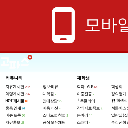
phone_android
모바일
커뮤니티
재학생
자유게시판
정보·리뷰
학과 TALK
학생회
222
64
익명게시판
대학원
이중전공
강의평가
796
2
2
학생식
HOT 게시물
연애상담
└ 쿠플라이
restaurant
25
웃음·연재
미용·패션
강의자료·족보
셔틀버스 
94
4
2
이슈·토론
스타트업·창업
동아리
열람실 (실
30
2
14
자유홍보
공식 오픈채팅
스터디
수강신청 
23
4