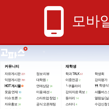
phone_android
모바일
커뮤니티
재학생
자유게시판
정보·리뷰
학과 TALK
학생회
221
61
익명게시판
대학원
이중전공
강의평가
781
2
2
학생식
HOT 게시물
연애상담
└ 쿠플라이
restaurant
24
웃음·연재
미용·패션
강의자료·족보
셔틀버스 
90
4
2
이슈·토론
스타트업·창업
동아리
열람실 (실
29
3
14
자유홍보
공식 오픈채팅
스터디
수강신청 
24
4