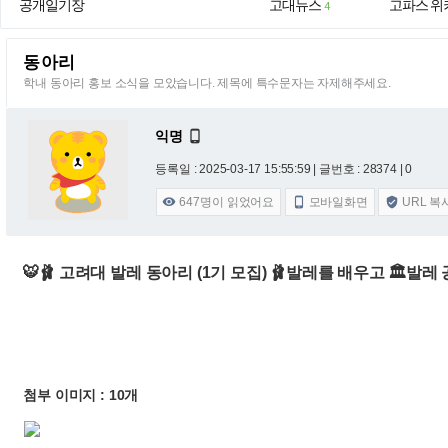
공개일기장
고대뉴스
고파스 위
4
동아리
학내 동아리 홍보 소식을 모았습니다. 제목에 특수문자는 자제해주세요.
익명

등록일 : 2025-03-17 15:55:59
| 글번호 : 28374 | 0
647
명이 읽었어요
모바일화면
URL 복



🐯🩰 고려대 발레 동아리 (1기 모집) 🩰발레를 배우고 🏛발
첨부 이미지 : 10개