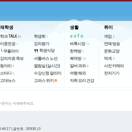
재학생
생활
취미
sofo
학과 TALK
학생회
게임
51
1
2
이중전공
강의평가
벼룩시장
연예·방송
1
11
학생식당
└ 쿠플라이
restaurant
헌책방
문화교양
1
강의자료·족보
셔틀버스 노선
복덕방
덕게
15
3
동아리
열람실 (실시간)
알바·과외
사진·카메라
9
8
스터디
수강신청 알리미
여행·해외
전자기기
5
고대뉴스
고파스 위키
자취·요리·건강
특수문자는 자제해주세요.
8:46:17
| 글번호 : 30930 | 0