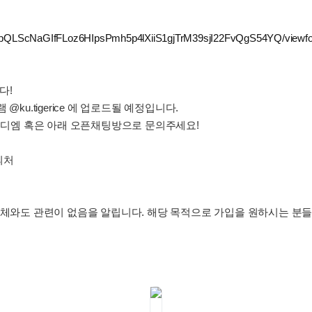
1FAIpQLScNaGIfFLoz6HIpsPmh5p4lXiiS1gjTrM39sjI22FvQgS54YQ/view
다!
ku.tigerice 에 업로드될 예정입니다.
 인스타 디엠 혹은 아래 오픈채팅방으로 문의주세요!
의처
단체와도 관련이 없음을 알립니다. 해당 목적으로 가입을 원하시는 분