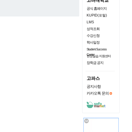
고려대학교
공식 홈페이지
KUPID(포털)
LMS
성적조회
수강신청
학사일정
Student Success
Center
현장실습 지원센터
장학금 공지
고파스
공지사항
카카오톡 문의