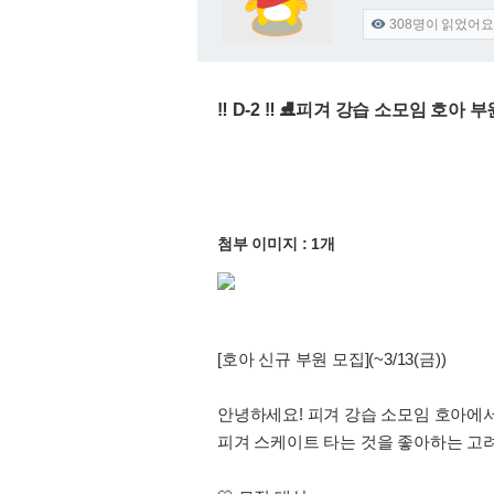
308
명이 읽었어요

‼️ D-2 ‼️ ⛸️피겨 강습 소모임 호아 
첨부 이미지 : 1개
[호아 신규 부원 모집](~3/13(금))
안녕하세요! 피겨 강습 소모임 호아에
피겨 스케이트 타는 것을 좋아하는 