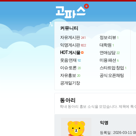
import_export
커뮤니티
자유게시판
정보·리뷰
241
1
익명게시판
대학원
822
1
HOT 게시물
연애상담
22
웃음·연재
미용·패션
92
6
이슈·토론
스타트업·창업
20
1
자유홍보
공식 오픈채팅
20
공개일기장
동아리
학내 동아리 홍보 소식을 모았습니다. 제목에 
익명
등록일 : 2026-03-11 0