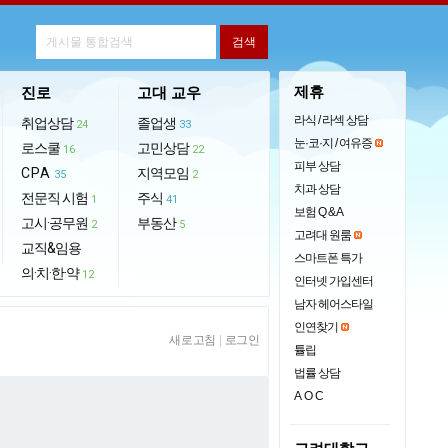
제휴
진로
고대 교우
라식 / 라섹 상담
취업상담
졸업생
24
33
눈·코·지 / 여유증
로스쿨
고민상담
16
22
피부 상담
CPA
지역모임
35
2
치과 상담
전문직 시험
주식
1
41
보험 Q & A
고시·공무원
부동산
2
5
고려대 원룸
교직&임용
스마트폰 특가
의·치·한·약
12
인터넷 가입센터
남자 헤어스타일
인연찾기
새로고침
|
로그인
튤립
법률 상담
AOC