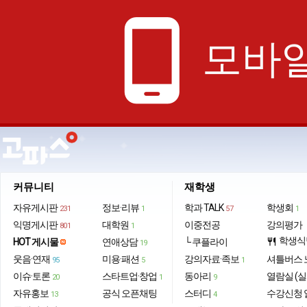
phone_android
모바일
커뮤니티
재학생
자유게시판
정보·리뷰
학과 TALK
학생회
231
1
57
1
익명게시판
대학원
이중전공
강의평가
801
1
학생식
HOT 게시물
연애상담
└ 쿠플라이
restaurant
19
웃음·연재
미용·패션
강의자료·족보
셔틀버스 
95
5
1
이슈·토론
스타트업·창업
동아리
열람실 (실
20
1
9
자유홍보
공식 오픈채팅
스터디
수강신청 
13
4