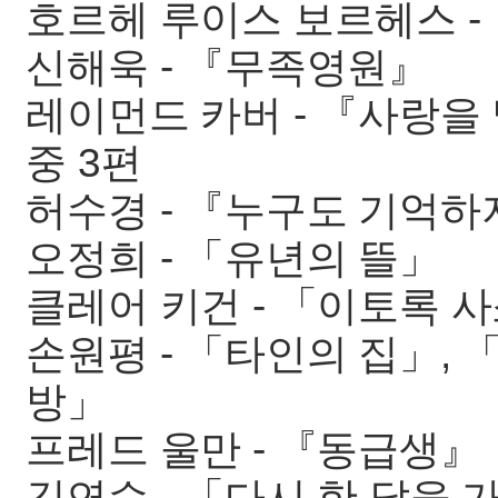
호르헤 루이스 보르헤스 -
신해욱 - 『무족영원』
레이먼드 카버 - 『사랑을
중 3편
허수경 - 『누구도 기억하
오정희 - 「유년의 뜰」
클레어 키건 - 「이토록 
손원평 - 「타인의 집」, 
방」
프레드 울만 - 『동급생』
김연수 - 「다시 한 달을