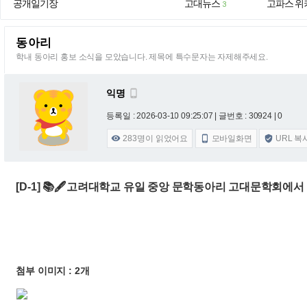
공개일기장
고대뉴스
고파스 위
3
동아리
학내 동아리 홍보 소식을 모았습니다. 제목에 특수문자는 자제해주세요.
익명

등록일 : 2026-03-10 09:25:07
| 글번호 : 30924 | 0
283
명이 읽었어요
모바일화면
URL 복



[D-1] 📚🖋️고려대학교 유일 중앙 문학동아리 고대문학회에
첨부 이미지 : 2개