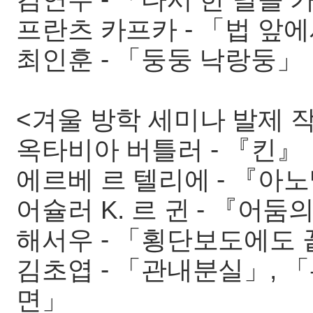
프란츠 카프카 - 「법 앞에
최인훈 - 「둥둥 낙랑둥」
<겨울 방학 세미나 발제 작품
옥타비아 버틀러 - 『킨』
에르베 르 텔리에 - 『아
어슐러 K. 르 귄 - 『어둠
해서우 - 「횡단보도에도 
김초엽 - 「관내분실」, 
면」