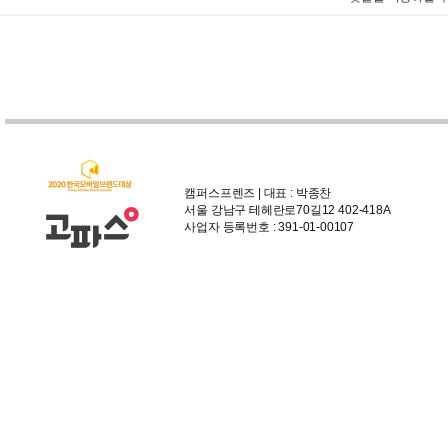
캠퍼스프렌즈 | 대표 : 박종찬
서울 강남구 테헤란로70길12 402-418A
사업자 등록번호 : 391-01-00107