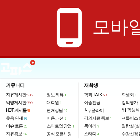
phone_android
모바일
커뮤니티
재학생
자유게시판
정보·리뷰
학과 TALK
학생회
236
1
59
1
익명게시판
대학원
이중전공
강의평가
799
1
학생식
HOT 게시물
연애상담
└ 쿠플라이
restaurant
19
웃음·연재
미용·패션
강의자료·족보
셔틀버스 
93
5
1
이슈·토론
스타트업·창업
동아리
열람실 (실
20
1
9
자유홍보
공식 오픈채팅
스터디
수강신청 
14
4