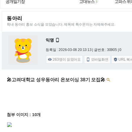
공개일기장
고대뉴스
고파스 위
3
동아리
학내 동아리 홍보 소식을 모았습니다. 제목에 특수문자는 자제해주세요.
익명

등록일 : 2026-03-08 20:13:13
| 글번호 : 30905 | 0
263
명이 읽었어요
모바일화면
URL 복



🎤고려대학교 성우동아리 온보이싱 38기 모집🎤

첨부 이미지 : 10개