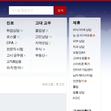
제휴
진로
고대 교우
라식 / 라섹 상담
취업상담
졸업생
20
31
눈·코·지 / 여유증
로스쿨
고민상담
15
18
피부 상담
CPA
지역모임
27
2
치과 상담
전문직 시험
주식
34
보험 Q & A
고시·공무원
부동산
4
4
고려대 원룸
교직&임용
스마트폰 특가
의·치·한·약
8
인터넷 가입센터
남자 헤어스타일
인연찾기
새로고침
|
로그인
튤립
법률 상담
AOC