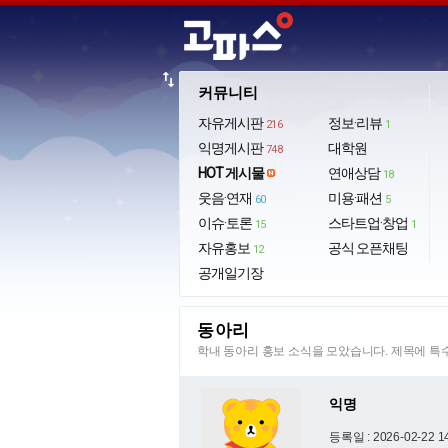
import_export
커뮤니티
자유게시판
정보·리뷰
216
1
익명게시판
대학원
748
HOT 게시물
연애상담
18
웃음·연재
미용·패션
60
5
이슈·토론
스타트업·창업
15
1
자유홍보
공식 오픈채팅
12
공개일기장
동아리
학내 동아리 홍보 소식을 모았습니다. 제목에 
익명
등록일 : 2026-02-22 1