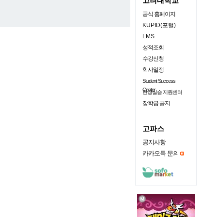
고려대학교
공식 홈페이지
KUPID(포털)
LMS
성적조회
수강신청
학사일정
Student Success
Center
현장실습 지원센터
장학금 공지
고파스
공지사항
카카오톡 문의